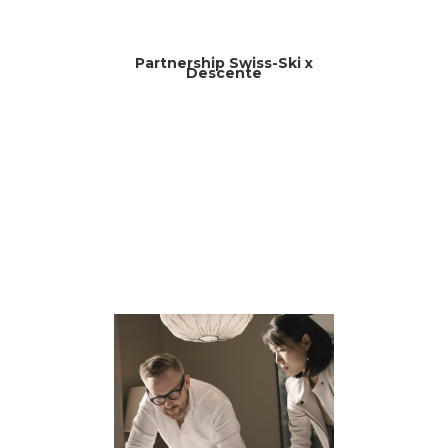
Partnership Swiss-Ski x
Descente